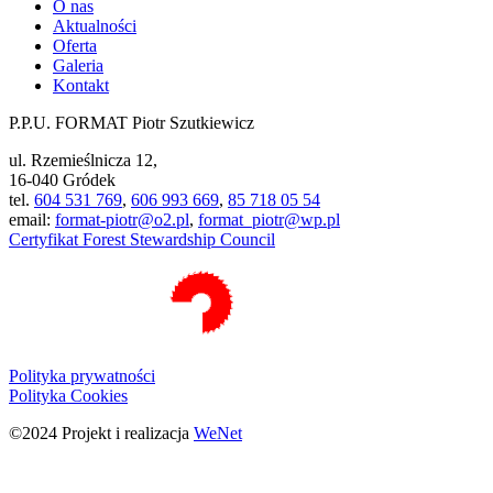
O nas
Aktualności
Oferta
Galeria
Kontakt
P.P.U. FORMAT Piotr Szutkiewicz
ul. Rzemieślnicza 12,
16-040 Gródek
tel.
604 531 769
,
606 993 669
,
85 718 05 54
email:
format-piotr@o2.pl
,
format_piotr@wp.pl
Certyfikat Forest Stewardship Council
Polityka prywatności
Polityka Cookies
©2024 Projekt i realizacja
WeNet