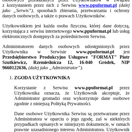
z korzystaniem przez nich z Serwisu
www.ppuformat.pl
(dalej
jako „Serwis”)
, sposobach zbierania, przetwarzania i ochrony
danych osobowych, a także o prawach Użytkowników.
Użytkownikiem jest każda osoba fizyczna, której dane dotyczą,
korzystająca z serwisu internetowego
www.ppuformat.pl
lub usług
elektronicznych dostępnych za pośrednictwem Serwisu.
Administratorem danych osobowych udostępnionych przez
Użytkownika w Serwisie
www.ppuformat.pl
jest
Przedsiębiorstwo Produkcyjno Uslugowe "FORMAT" Piotr
Szutkiewicz, Rzemieślnicza 12, 16-040 Gródek, NIP
9660122636,
(dalej jako „Administrator”)
.
ZGODA UŻYTKOWNIKA
Korzystanie z Serwisu
www.ppuformat.pl
przez
Użytkownika oznacza, że Użytkownik akceptuje, że
Administrator gromadzi oraz wykorzystuje dane osobowe
zgodnie z niniejszą Polityką Prywatności.
Dane osobowe Użytkownika Serwisu są przetwarzane przez
Administratora w oparciu o jego zgodę, zaś w niektórych
przypadkach opisanych w niniejszym dokumencie, w ramach
prawnie uzasadnionego interesu Administratora. Użytkownik