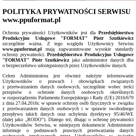
POLITYKA PRYWATNOŚCI SERWISU
www.ppuformat.pl
Ochrona prywatności Użytkowników jest dla
Przedsiębiorstwo
Produkcyjno Uslugowe "FORMAT" Piotr Szutkiewicz
szczególnie ważna. Z tego względu Użytkownicy Serwisu
www.ppuformat.pl
mają zagwarantowane wysokie standardy
ochrony prywatności.
Przedsiębiorstwo Produkcyjno Uslugowe
"FORMAT" Piotr Szutkiewicz
jako administrator danych dba
o bezpieczeństwo udostępnionych przez Użytkowników danych.
Celem Administratora jest również należyte informowanie
Użytkowników o prawach i obowiązkach związanych
z przetwarzaniem danych osobowych, szczególnie wobec treści
przepisów o ochronie danych osobowych określonych
w rozporządzeniu Parlamentu Europejskiego i Rady (UE) 2016/679
z dnia 27.04.2016r. w sprawie ochrony osób fizycznych w związku
z przetwarzaniem danych osobowych i w sprawie swobodnego
przepływu takich danych oraz uchylenia dyrektywy 95/46/WE
(dalej jako „RODO”). Dlatego też, dbając o ochronę prywatności
Użytkowników Serwisu, w niniejszym dokumencie Administrator
informuje o podstawach prawnych przetwarzania danych
osobowych przekazanych przez Użytkowników w związku